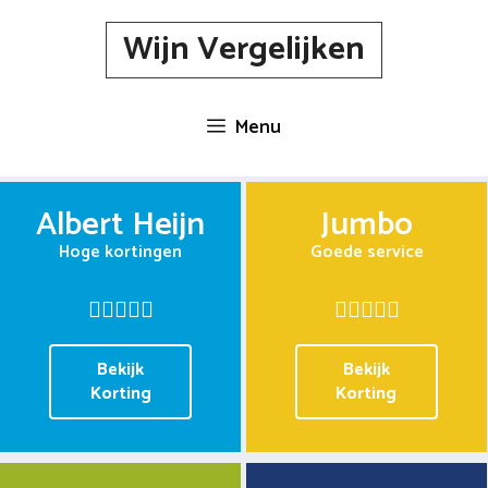
Spring
Wijn Vergelijken
naar
inhoud
Menu
Albert Heijn
Jumbo
Hoge kortingen
Goede service
Bekijk
Bekijk
Korting
Korting