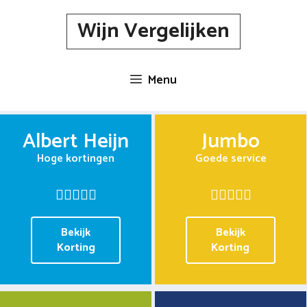
Spring
Wijn Vergelijken
naar
inhoud
Menu
Albert Heijn
Jumbo
Hoge kortingen
Goede service
Bekijk
Bekijk
Korting
Korting