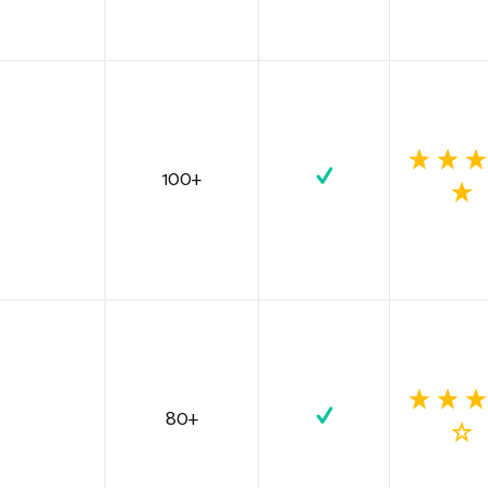
100+
80+