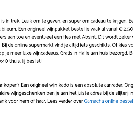
is in trek. Leuk om te geven, en super om cadeau te krijgen. E
jubileum. Een origineel wijnpakket bestel je vaak al vanaf €12,50
rs aan toe en eventueel een fles met Absint. Dit wordt zeke
Bij de online supermarkt vind je altijd iets geschikts. Of kies v
op je meer luxe wijncadeaus. Gratis in Halle aan huis bezorgd. B
0 thuis. Jij beslist!
aar kopen? Een origineel wijn kado is een absolute aanrader. Ori
re wijngeschenken ben je aan het juiste adres bij de slijterij in
enk voor hem of haar. Lees verder over
Garnacha online bestel