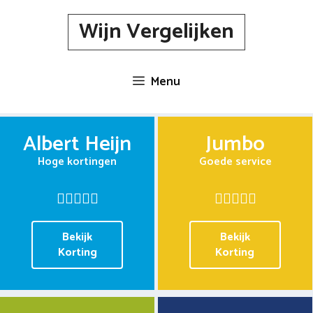
Spring
Wijn Vergelijken
naar
inhoud
Menu
Albert Heijn
Jumbo
Hoge kortingen
Goede service
Bekijk
Bekijk
Korting
Korting