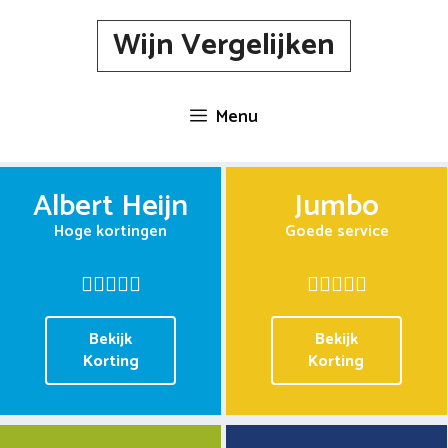
Spring
Wijn Vergelijken
naar
inhoud
Menu
Albert Heijn
Jumbo
Hoge kortingen
Goede service
Bekijk
Bekijk
Korting
Korting