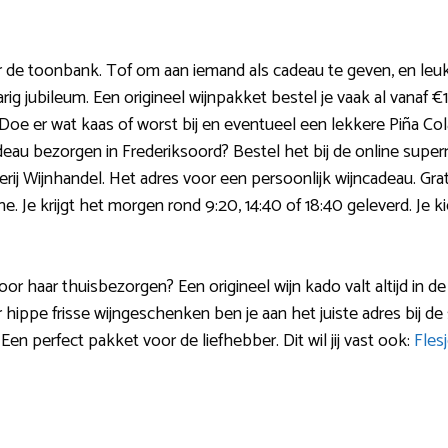
 de toonbank. Tof om aan iemand als cadeau te geven, en leuk 
ig jubileum. Een origineel wijnpakket bestel je vaak al vanaf 
. Doe er wat kaas of worst bij en eventueel een lekkere Piña Col
au bezorgen in Frederiksoord? Bestel het bij de online superm
 Slijterij Wijnhandel. Het adres voor een persoonlijk wijncadeau. Gr
. Je krijgt het morgen rond 9:20, 14:40 of 18:40 geleverd. Je ki
oor haar thuisbezorgen? Een origineel wijn kado valt altijd in de
 hippe frisse wijngeschenken ben je aan het juiste adres bij de sl
n perfect pakket voor de liefhebber. Dit wil jij vast ook:
Flesj