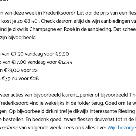
n van deze week in Frederiksoord? Let op: de prijs van een fle
ing kost je zo €8,50 . Check daarom altijd de wijn aanbiedingen
ind je dikwijls Champagne en Rosé in de aanbieding. Dat schee
ijn bijvoorbeeld:
n van €7,50 vandaag voor €5,50
 van €17,00 vandaag voor €12,99
n €33,00 voor 22
n €39 nu voor €28
dan weer acties van bijvoorbeeld laurent_perrier of bijvoorbeeld
deriksoord vind je wekelijks in de folder terug. Goed om te we
en. Op bijvoorbeeld dirk.nl tref je dikwijls interessante Riesli
e bestellen. En bedenk goed: zware flessen druivenat tot in 
 reclame
van volgende week. Lees ook alles over
Wijn bezorge