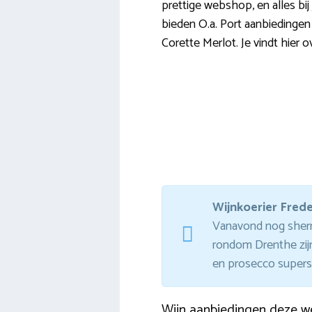
prettige webshop, en alles bij 
bieden O.a. Port aanbiedingen 
Corette Merlot. Je vindt hier 
Wijnkoerier Fred
Vanavond nog sherry 
rondom Drenthe zijn
en prosecco supersn
Wijn aanbiedingen deze w