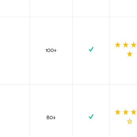
100+
80+