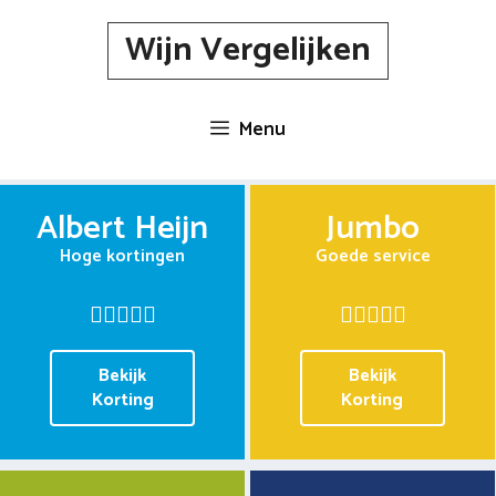
Spring
Wijn Vergelijken
naar
inhoud
Menu
Albert Heijn
Jumbo
Hoge kortingen
Goede service
Bekijk
Bekijk
Korting
Korting