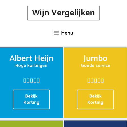
Spring
Wijn Vergelijken
naar
inhoud
Menu
Albert Heijn
Jumbo
Hoge kortingen
Goede service
Bekijk
Bekijk
Korting
Korting