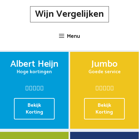
Spring
Wijn Vergelijken
naar
inhoud
Menu
Albert Heijn
Jumbo
Hoge kortingen
Goede service
Bekijk
Bekijk
Korting
Korting