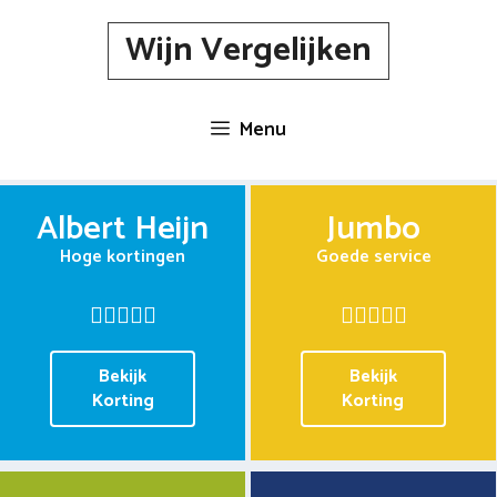
Spring
Wijn Vergelijken
naar
inhoud
Menu
Albert Heijn
Jumbo
Hoge kortingen
Goede service
Bekijk
Bekijk
Korting
Korting