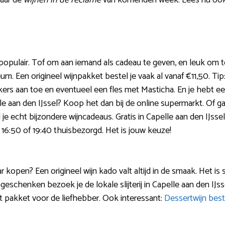
naar de
wijnen in de reclame
van komenden week. Lees nu ook
populair. Tof om aan iemand als cadeau te geven, en leuk om te 
eum. Een origineel wijnpakket bestel je vaak al vanaf €11,50. Ti
kkers aan toe en eventueel een fles met Masticha. En je hebt 
e aan den IJssel? Koop het dan bij de online supermarkt. Of ga 
vind je echt bijzondere wijncadeaus. Gratis in Capelle aan den IJs
 16:50 of 19:40 thuisbezorgd. Het is jouw keuze!
ar kopen? Een origineel wijn kado valt altijd in de smaak. Het is 
ngeschenken bezoek je de lokale slijterij in Capelle aan den IJsse
ct pakket voor de liefhebber. Ook interessant:
Dessertwijn best