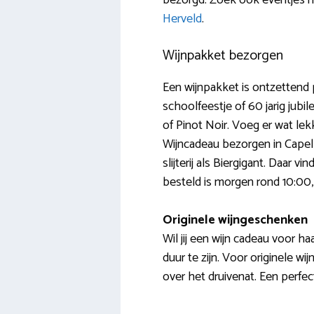
bezorgd. Zoek ook eventjes 
Herveld
.
Wijnpakket bezorgen
Een wijnpakket is ontzettend 
schoolfeestje of 60 jarig jubil
of Pinot Noir. Voeg er wat le
Wijncadeau bezorgen in Capell
slijterij als Biergigant. Daar 
besteld is morgen rond 10:00,
Originele wijngeschenken
Wil jij een wijn cadeau voor ha
duur te zijn. Voor originele wij
over het druivenat. Een perfe