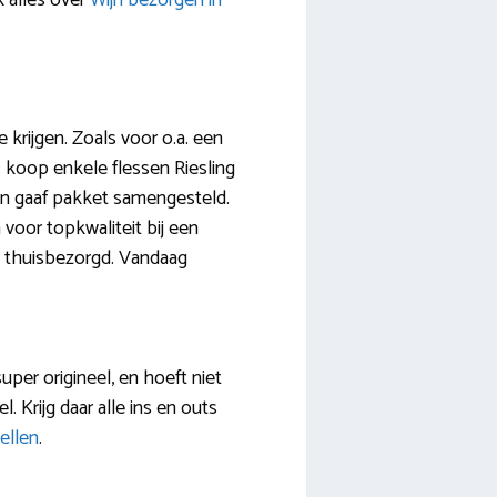
 alles over
Wijn bezorgen in
krijgen. Zoals voor o.a. een
p: koop enkele flessen Riesling
een gaaf pakket samengesteld.
voor topkwaliteit bij een
sel thuisbezorgd. Vandaag
super origineel, en hoeft niet
l. Krijg daar alle ins en outs
ellen
.