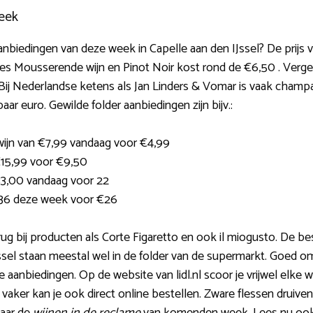
eek
aanbiedingen van deze week in Capelle aan den IJssel? De prijs v
les Mousserende wijn en Pinot Noir kost rond de €6,50 . Verge
ij Nederlandse ketens als Jan Linders & Vomar is vaak champa
ar euro. Gewilde folder aanbiedingen zijn bijv.:
ijn van €7,99 vandaag voor €4,99
€15,99 voor €9,50
33,00 vandaag voor 22
36 deze week voor €26
rug bij producten als Corte Figaretto en ook il miogusto. De be
sel staan meestal wel in de folder van de supermarkt. Goed om 
e aanbiedingen. Op de website van lidl.nl scoor je vrijwel elke
 vaker kan je ook direct online bestellen. Zware flessen druiv