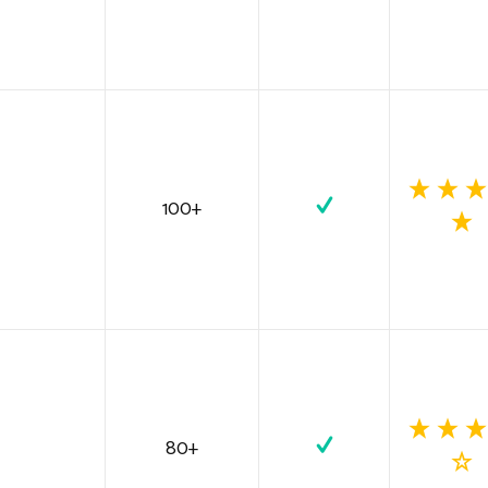
100+
80+