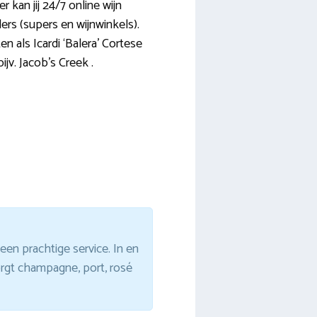
r kan jij 24/7 online wijn
eders (supers en wijnwinkels).
n als Icardi ‘Balera’ Cortese
jv. Jacob’s Creek .
een prachtige service. In en
orgt champagne, port, rosé