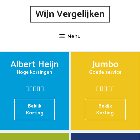
Spring
Wijn Vergelijken
naar
inhoud
Menu
Albert Heijn
Jumbo
Hoge kortingen
Goede service
Bekijk
Bekijk
Korting
Korting