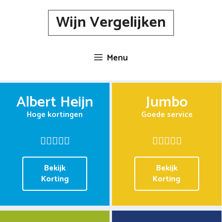
Spring
Wijn Vergelijken
naar
inhoud
Menu
Albert Heijn
Jumbo
Hoge kortingen
Goede service
Bekijk
Bekijk
Korting
Korting