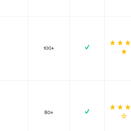
100+
80+