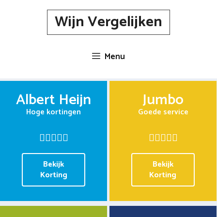
Spring
Wijn Vergelijken
naar
inhoud
Menu
Albert Heijn
Jumbo
Hoge kortingen
Goede service
Bekijk
Bekijk
Korting
Korting