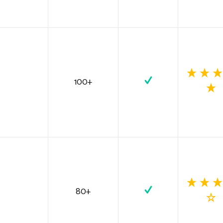
100+
80+