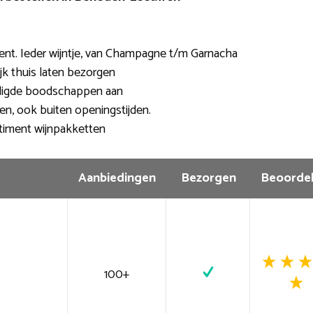
ent. Ieder wijntje, van Champagne t/m Garnacha
jk thuis laten bezorgen
digde boodschappen aan
len, ook buiten openingstijden.
timent wijnpakketten
Aanbiedingen
Bezorgen
Beoordel
100+