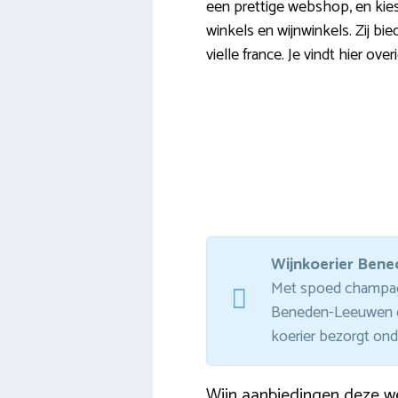
een prettige webshop, en kies 
winkels en wijnwinkels. Zij b
vielle france. Je vindt hier ov
Wijnkoerier Ben
Met spoed champagne
Beneden-Leeuwen ee
koerier bezorgt on
Wijn aanbiedingen deze w