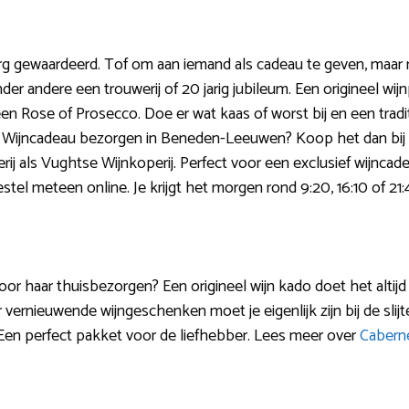
g gewaardeerd. Tof om aan iemand als cadeau te geven, maar 
der andere een trouwerij of 20 jarig jubileum. Een origineel wij
en Rose of Prosecco. Doe er wat kaas of worst bij en een tradit
 Wijncadeau bezorgen in Beneden-Leeuwen? Koop het dan bij 
erij als Vughtse Wijnkoperij. Perfect voor een exclusief wijncad
tel meteen online. Je krijgt het morgen rond 9:20, 16:10 of 21:
oor haar thuisbezorgen? Een origineel wijn kado doet het altijd 
or vernieuwende wijngeschenken moet je eigenlijk zijn bij de slij
 Een perfect pakket voor de liefhebber. Lees meer over
Caberne