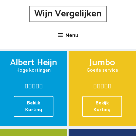
Spring
Wijn Vergelijken
naar
inhoud
Menu
Albert Heijn
Jumbo
Hoge kortingen
Goede service
Bekijk
Bekijk
Korting
Korting