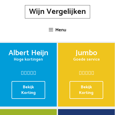
Spring
Wijn Vergelijken
naar
inhoud
Menu
Albert Heijn
Jumbo
Hoge kortingen
Goede service
Bekijk
Bekijk
Korting
Korting